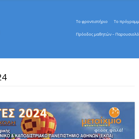
Menu
Skip to content
Το φροντιστήριο
Το πρόγραμ
Πρόοδος μαθητών – Παρουσιολό
24