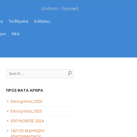
Σύνδεση
|
Εγγραφή
μα
Τα θέματα
Ειδήσεις
γιο
Νέα
Search
ΠΡΌΣΦΑΤΑ ΆΡΘΡΑ
Επιτυχόντες 2026
Επιτυχόντες 2025
ΕΠΙΤΥΧΟΝΤΕΣ 2024
18/1/25 ΕΚΔΗΛΩΣΗ
ΕΠΑΓΓΕΛΜΑΤΙΚΟΥ