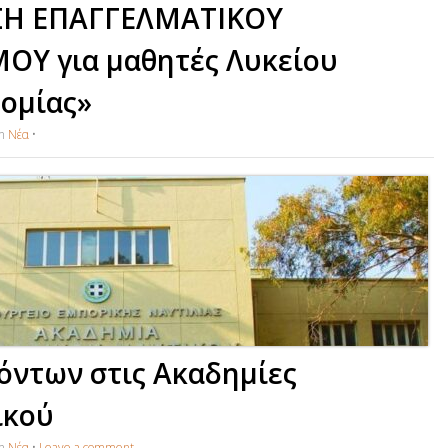
ΣΗ ΕΠΑΓΓΕΛΜΑΤΙΚΟΥ
Υ για μαθητές Λυκείου
ομίας»
in
Νέα
•
όντων στις Ακαδημίες
ικού
in
Νέα
•
Leave a comment