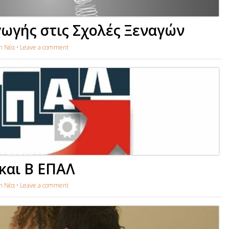
ωγής στις Σχολές Ξεναγών
in
Νέα
•
Leave a comment
και Β ΕΠΑΛ
in
Νέα
•
Leave a comment