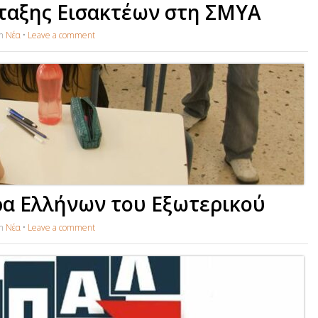
ταξης Εισακτέων στη ΣΜΥΑ
in
Νέα
•
Leave a comment
ρα Ελλήνων του Εξωτερικού
in
Νέα
•
Leave a comment