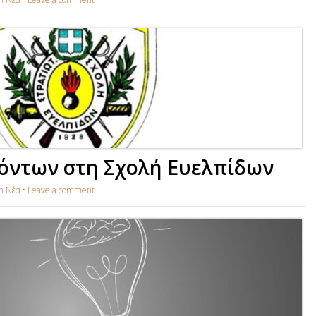
όντων στη Σχολή Ευελπίδων
in
Νέα
•
Leave a comment